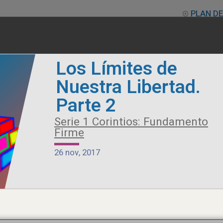
PLAN DE
Los Límites de
Nuestra Libertad.
Alimento Sano
Parte 2
Serie Otros Predicadores
Serie 1 Corintios: Fundamento
Firme
26 jul, 2026
26 nov, 2017