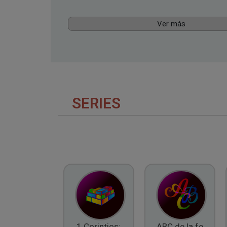
Ver más
SERIES
1 Corintios:
ABC de la fe