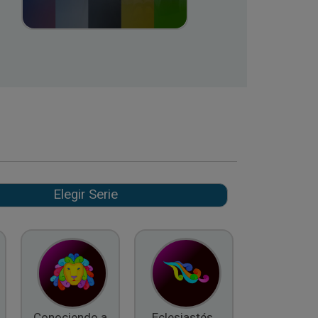
Conociendo a
Eclesiastés,
El Fruto d