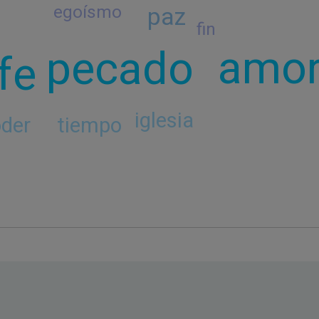
paz
egoísmo
fin
amo
pecado
fe
iglesia
tiempo
der