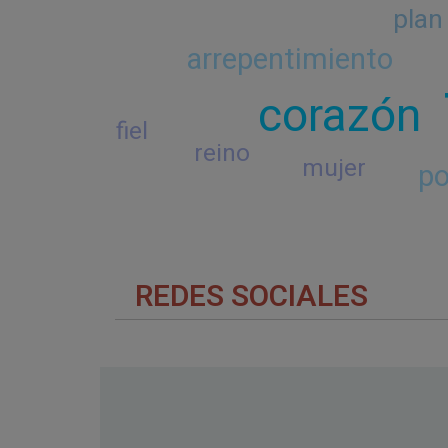
plan
arrepentimiento
corazón
fiel
reino
mujer
po
REDES SOCIALES