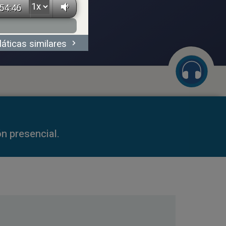
54:46
láticas similares
59:35
n presencial.