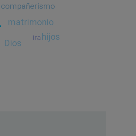
compañerismo
r
matrimonio
hijos
ira
Dios